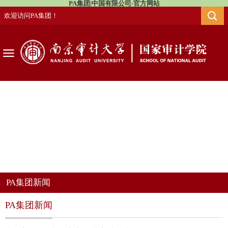
PA集团|中国有限公司-官方网站
欢迎访问PA集团！
PA集团新闻
PA集团新闻