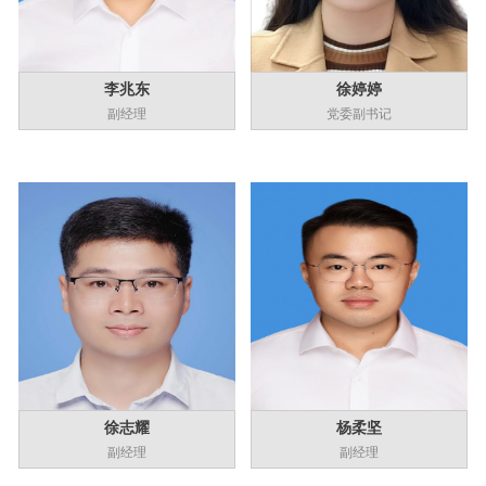
李兆东
徐婷婷
副经理
党委副书记
徐志耀
杨柔坚
副经理
副经理