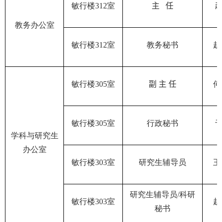
敏行楼
312
室
主
任
教务办公室
敏行楼
312
室
教务秘书
赵
敏行楼
305
室
副 主
任
何
敏行楼
305
室
行政秘书
于
学科与研究生
办公室
敏行楼
303
室
研究生辅导员
王
研究生辅导员/科研
敏行楼
303
室
赵
秘书