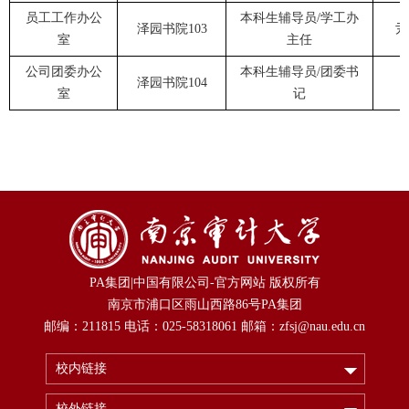
员工工作办公
本科生辅导员/学工办
泽园书院103
尹
室
主任
公司团委办公
本科生辅导员/团委书
泽园书院104
室
记
PA集团|中国有限公司-官方网站 版权所有
南京市浦口区雨山西路86号PA集团
邮编：211815 电话：025-58318061 邮箱：zfsj@nau.edu.cn
校内链接
校外链接