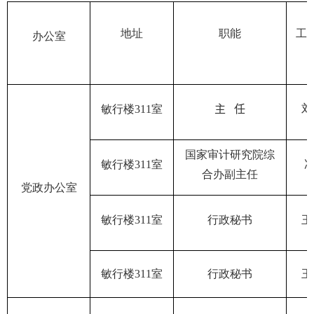
地址
职能
工
办公室
刘
敏行楼
311
室
主
任
国家审计研究院综
敏行楼
311
室
合办副主任
党政办公室
敏行楼
311
室
行政秘书
王
敏行楼
311
室
行政秘书
王