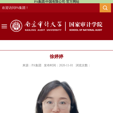
PA集团|中国有限公司-官方网站
欢迎访问PA集团！
导航
徐婷婷
来源：PA集团
发布时间：2020-11-01
浏览次数：