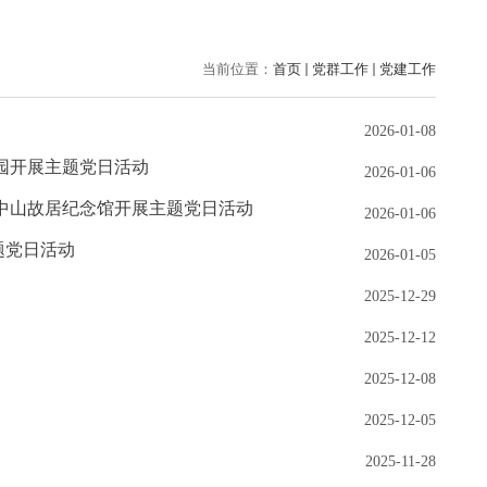
当前位置：
首页
党群工作
党建工作
2026-01-08
园开展主题党日活动
2026-01-06
孙中山故居纪念馆开展主题党日活动
2026-01-06
题党日活动
2026-01-05
2025-12-29
2025-12-12
2025-12-08
2025-12-05
2025-11-28