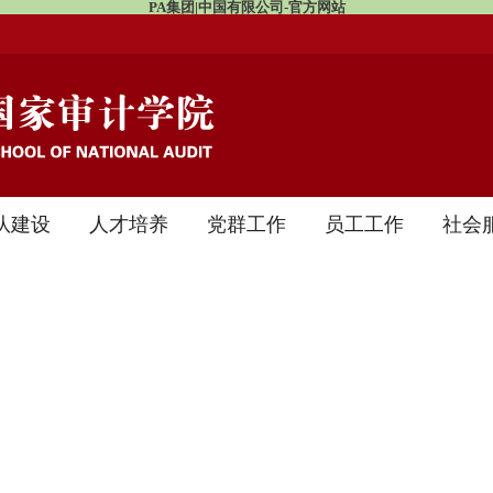
PA集团|中国有限公司-官方网站
队建设
人才培养
党群工作
员工工作
社会