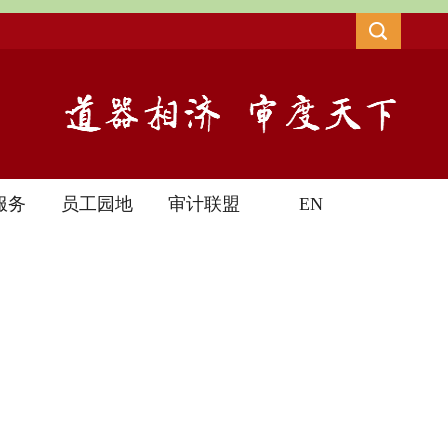
服务
员工园地
审计联盟
EN