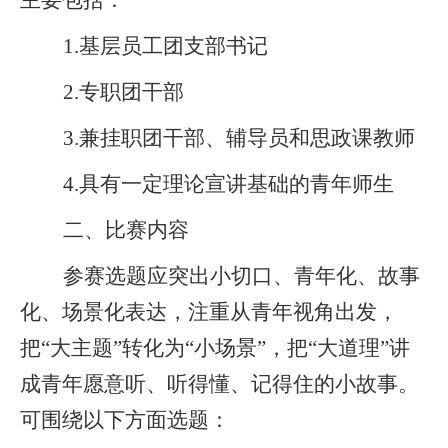
1.
基层员工团支部书记
2.
专职团干部
3.
兼挂职团干部、辅导员和思政课教师
4.
具有一定理论宣讲基础的青年师生
二、比赛内容
参赛选题应突出小切口、青年化、故事
化、场景化表达，注重从青年视角出发，
把
“大主题”转化为“小场景”，把“大道理”讲
成青年愿意听、听得懂、记得住的小故事。
可围绕以下方面选题：