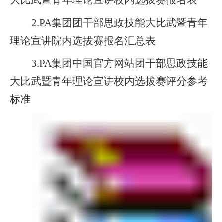
2.PA集团团干部思政技能大比武暨青年
理论宣讲院内选拔赛报名汇总表
3.
PA集团中国官方网站团干部思政技能
大比武暨青年理论宣讲校内选拔赛评分参考
标准