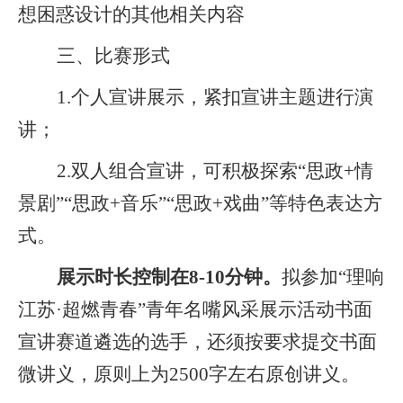
想困惑设计的其他相关内容
三、比赛形式
1.
个人宣讲展示，紧扣宣讲主题进行演
讲；
2.
双人组合宣讲，可积极探索“思政
+
情
景剧”“思政
+
音乐”“思政
+
戏曲”等特色表达方
式。
展示时长控制在
8-10
分钟。
拟参加
“理响
江苏·超燃青春”青年名嘴风采展示活动书面
宣讲赛道遴选的选手，还须按要求提交书面
微讲义，原则上为
2500
字左右原创讲义。