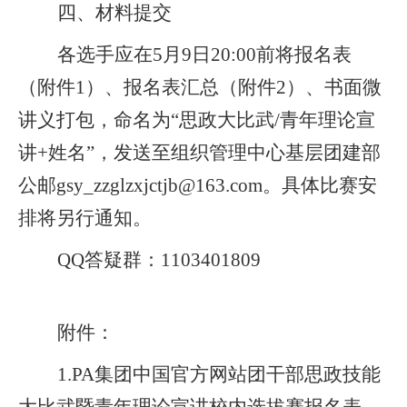
四、材料提交
各选手应在
5
月
9
日
20:00
前将报名表
（附件
1
）、报名表汇总（附件
2
）、书面微
讲义打包，命名为
“思政大比武
/
青年理论宣
讲
+
姓名”，发送至组织管理中心基层团建部
公邮
gsy_zzglzxjctjb@163.com
。
具体比赛安
排将另行通知。
QQ
答疑群：
1103401809
附件：
1.PA集团中国官方网站团干部思政技能
大比武暨青年理论宣讲校内选拔赛报名表